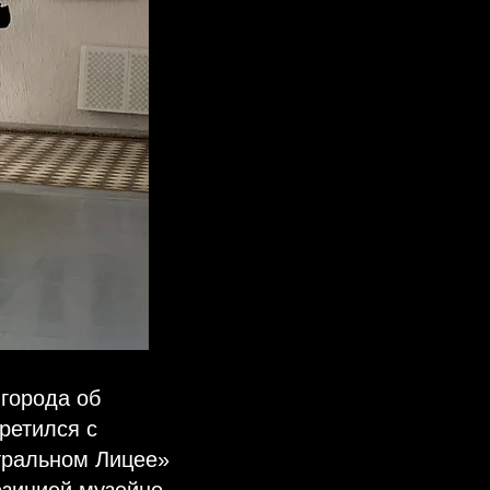
города об
ретился с
тральном Лицее»