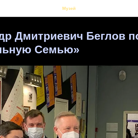
Музей
др Дмитриевич Беглов п
льную Семью»